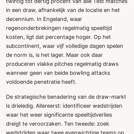
twintig tot dertig procent van alle Test matches
in een draw, afhankelijk van de locatie en het
decennium. In Engeland, waar
regenonderbrekingen regelmatig speeltijd
kosten, ligt dat percentage hoger. Op het
subcontinent, waar vijf volledige dagen spelen
de norm is, is het lager. Maar ook daar
produceren vlakke pitches regelmatig draws
wanneer geen van beide bowling attacks
voldoende penetratie heeft.
De strategische benadering van de draw-markt
is drieledig. Allereerst: identificeer wedstrijden
waar het weer significante speeltijdverlies
dreigt te veroorzaken. Ten tweede: zoek
wedstrijden waar twee evenwichtige teams op