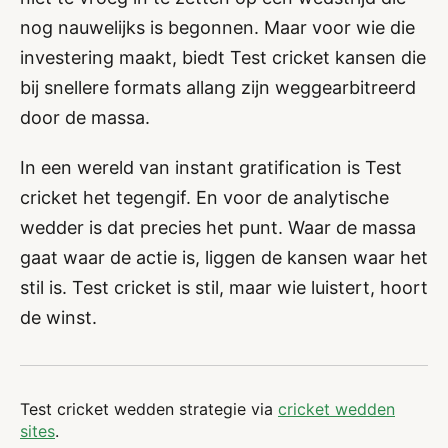
nog nauwelijks is begonnen. Maar voor wie die
investering maakt, biedt Test cricket kansen die
bij snellere formats allang zijn weggearbitreerd
door de massa.
In een wereld van instant gratification is Test
cricket het tegengif. En voor de analytische
wedder is dat precies het punt. Waar de massa
gaat waar de actie is, liggen de kansen waar het
stil is. Test cricket is stil, maar wie luistert, hoort
de winst.
Test cricket wedden strategie via
cricket wedden
sites
.