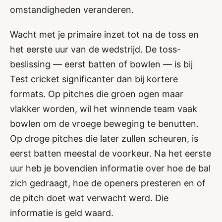
omstandigheden veranderen.
Wacht met je primaire inzet tot na de toss en
het eerste uur van de wedstrijd. De toss-
beslissing — eerst batten of bowlen — is bij
Test cricket significanter dan bij kortere
formats. Op pitches die groen ogen maar
vlakker worden, wil het winnende team vaak
bowlen om de vroege beweging te benutten.
Op droge pitches die later zullen scheuren, is
eerst batten meestal de voorkeur. Na het eerste
uur heb je bovendien informatie over hoe de bal
zich gedraagt, hoe de openers presteren en of
de pitch doet wat verwacht werd. Die
informatie is geld waard.