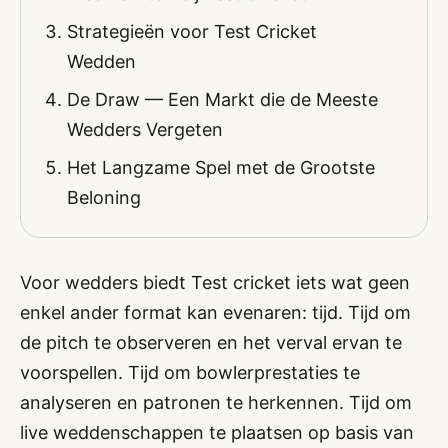
Strategieën voor Test Cricket
Wedden
De Draw — Een Markt die de Meeste
Wedders Vergeten
Het Langzame Spel met de Grootste
Beloning
Voor wedders biedt Test cricket iets wat geen
enkel ander format kan evenaren: tijd. Tijd om
de pitch te observeren en het verval ervan te
voorspellen. Tijd om bowlerprestaties te
analyseren en patronen te herkennen. Tijd om
live weddenschappen te plaatsen op basis van