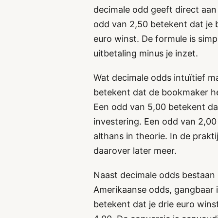
decimale odd geeft direct aan h
odd van 2,50 betekent dat je bij
euro winst. De formule is simpe
uitbetaling minus je inzet.
Wat decimale odds intuïtief ma
betekent dat de bookmaker het
Een odd van 5,00 betekent dat
investering. Een odd van 2,00 
althans in theorie. In de pra
daarover later meer.
Naast decimale odds bestaan er
Amerikaanse odds, gangbaar in
betekent dat je drie euro wins