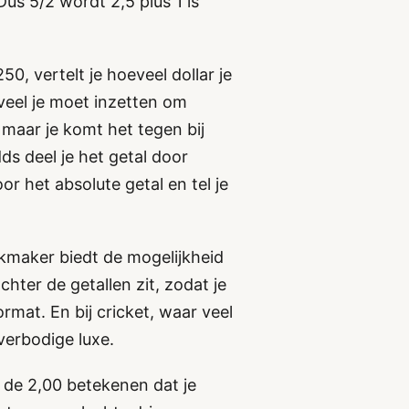
Dus 5/2 wordt 2,5 plus 1 is
0, vertelt je hoeveel dollar je
eveel je moet inzetten om
 maar je komt het tegen bij
ds deel je het getal door
r het absolute getal en tel je
okmaker biedt de mogelijkheid
hter de getallen zit, zodat je
rmat. En bij cricket, waar veel
verbodige luxe.
 de 2,00 betekenen dat je