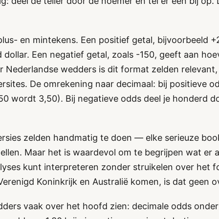
: deel de teller door de noemer en tel er één bij op. 
s- en mintekens. Een positief getal, bijvoorbeeld +25
dollar. Een negatief getal, zoals -150, geeft aan ho
r Nederlandse wedders is dit format zelden relevant,
ersites. De omrekening naar decimaal: bij positieve od
50 wordt 3,50). Bij negatieve odds deel je honderd doo
nversies zelden handmatig te doen — elke serieuze bo
ellen. Maar het is waardevol om te begrijpen wat er ac
yses kunt interpreteren zonder struikelen over het fo
Verenigd Koninkrijk en Australië komen, is dat geen o
dders vaak over het hoofd zien: decimale odds onder