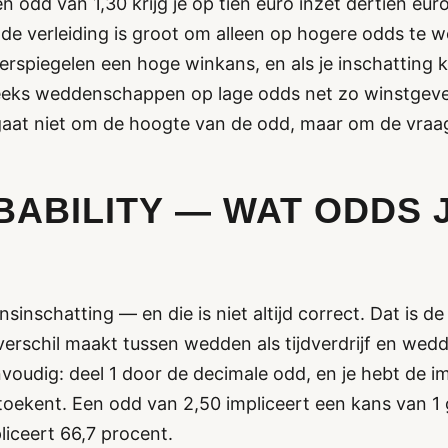
en odd van 1,30 krijg je op tien euro inzet dertien eur
n de verleiding is groot om alleen op hogere odds te 
weerspiegelen een hoge winkans, en als je inschatting 
eeks weddenschappen op lage odds net zo winstgevend
gaat niet om de hoogte van de odd, maar om de vraag
BABILITY — WAT ODDS 
sinschatting — en die is niet altijd correct. Dat is de
verschil maakt tussen wedden als tijdverdrijf en wedde
oudig: deel 1 door de decimale odd, en je hebt de im
oekent. Een odd van 2,50 impliceert een kans van 1 
liceert 66,7 procent.