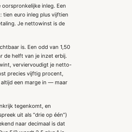
e oorspronkelijke inleg. Een
tien euro inleg plus vijftien
taling. Je nettowinst is de
ichtbaar is. Een odd van 1,50
e helft van je inzet erbij.
int, verviervoudigt je netto-
t precies vijftig procent,
 altijd een marge in — maar
inkrijk tegenkomt, en
reek uit als “drie op één”)
rekend naar decimaal is dat