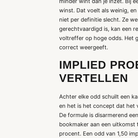
minder wint dan je inzet. Bij e
winst. Dat voelt als weinig, e
niet per definitie slecht. Ze 
gerechtvaardigd is, kan een r
voltreffer op hoge odds. Het 
correct weergeeft.
IMPLIED PRO
VERTELLEN
Achter elke odd schuilt een kan
en het is het concept dat het 
De formule is disarmerend eenv
bookmaker aan een uitkomst t
procent. Een odd van 1,50 imp