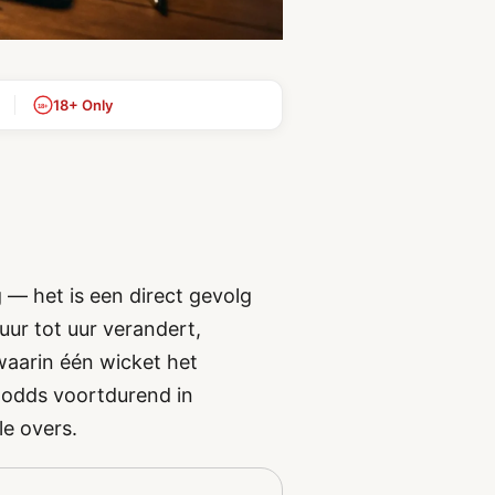
18+ Only
18+
g — het is een direct gevolg
 uur tot uur verandert,
waarin één wicket het
 odds voortdurend in
le overs.